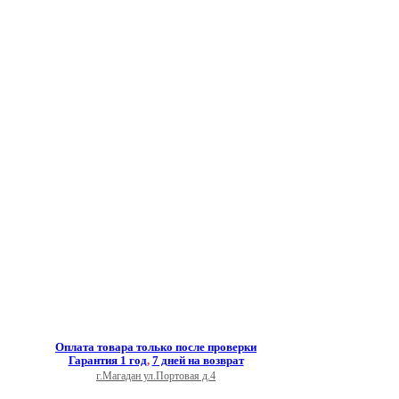
Оплата товара только после проверки
Гарантия 1 год
,
7 дней на возврат
г.Магадан ул.Портовая д.4