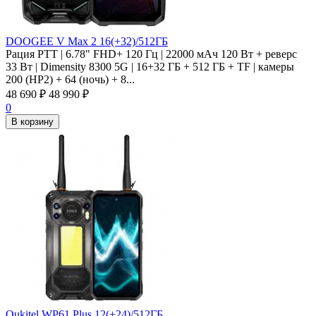
DOOGEE V Max 2 16(+32)/512ГБ
Рация PTT | 6.78" FHD+ 120 Гц | 22000 мАч 120 Вт + реверс
33 Вт | Dimensity 8300 5G | 16+32 ГБ + 512 ГБ + TF | камеры
200 (HP2) + 64 (ночь) + 8...
48 690
₽
48 990
₽
0
В корзину
Oukitel WP61 Plus 12(+24)/512ГБ