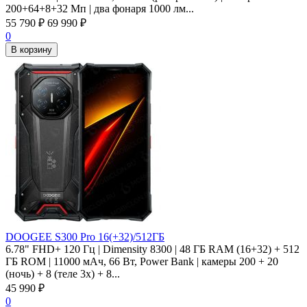
200+64+8+32 Мп | два фонаря 1000 лм...
55 790
₽
69 990
₽
0
В корзину
DOOGEE S300 Pro 16(+32)/512ГБ
6.78" FHD+ 120 Гц | Dimensity 8300 | 48 ГБ RAM (16+32) + 512
ГБ ROM | 11000 мАч, 66 Вт, Power Bank | камеры 200 + 20
(ночь) + 8 (теле 3x) + 8...
45 990
₽
0