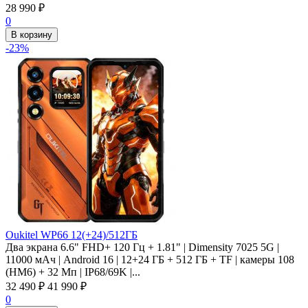
28 990
₽
0
В корзину
-23%
Oukitel WP66 12(+24)/512ГБ
Два экрана 6.6" FHD+ 120 Гц + 1.81" | Dimensity 7025 5G |
11000 мАч | Android 16 | 12+24 ГБ + 512 ГБ + TF | камеры 108
(HM6) + 32 Мп | IP68/69K |...
32 490
₽
41 990
₽
0