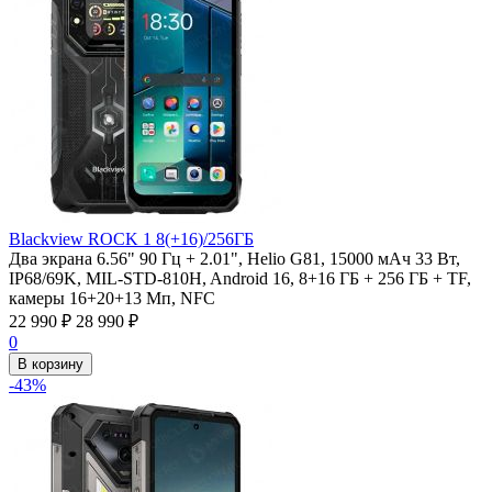
Blackview ROCK 1 8(+16)/256ГБ
Два экрана 6.56" 90 Гц + 2.01", Helio G81, 15000 мАч 33 Вт,
IP68/69K, MIL-STD-810H, Android 16, 8+16 ГБ + 256 ГБ + TF,
камеры 16+20+13 Мп, NFC
22 990
₽
28 990
₽
0
В корзину
-43%