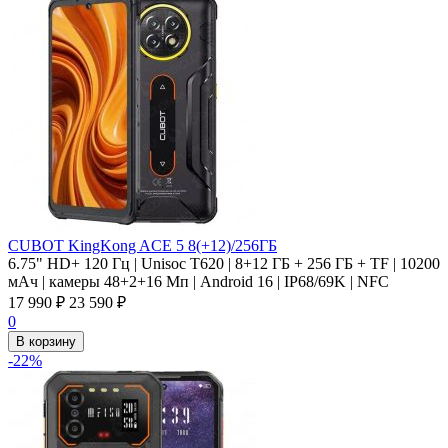
CUBOT KingKong ACE 5 8(+12)/256ГБ
6.75" HD+ 120 Гц | Unisoc T620 | 8+12 ГБ + 256 ГБ + TF | 10200
мАч | камеры 48+2+16 Мп | Android 16 | IP68/69K | NFC
17 990
₽
23 590
₽
0
В корзину
-22%