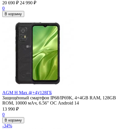
20 690
₽
24 990
₽
0
В корзину
AGM H Max 4(+4)/128ГБ
Защищённый смартфон IP68/IP69K, 4+4GB RAM, 128GB
ROM, 10000 мАч, 6.56" ОС Android 14
13 990
₽
0
В корзину
-34%