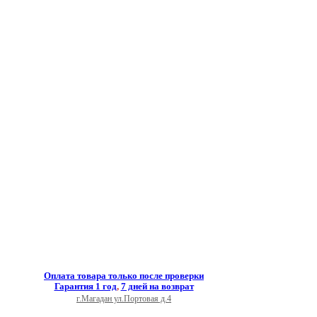
Оплата товара только после проверки
Гарантия 1 год
,
7 дней на возврат
г.Магадан ул.Портовая д.4