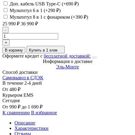
Доп. кабель USB Type-C (+
690
₽
)
Мультитул 6 в 1 (+
290
₽
)
Мультитул 8 в 1 с фонариком (+
390
₽
)
25 990
₽
36 990
₽
-
+
В корзину
Купить в 1 клик
Оформите кредит с
бесплатной доставкой:
Информация о доставке
Эль-Монте
Способ доставки
Самовывоз в СДЭК
В течение
2-4
дней
От
480
₽
Курьером EMS
Сегодня
От
990
₽
до
1 690
₽
К сравнению
В избранное
Описание
Характеристики
Отзывы