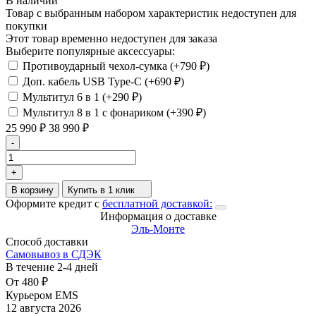
В наличии
Товар с выбранным набором характеристик недоступен для
покупки
Этот товар временно недоступен для заказа
Выберите популярные аксессуары:
Противоударный чехол-сумка (+
790
₽
)
Доп. кабель USB Type-C (+
690
₽
)
Мультитул 6 в 1 (+
290
₽
)
Мультитул 8 в 1 с фонариком (+
390
₽
)
25 990
₽
38 990
₽
-
+
В корзину
Купить в 1 клик
Оформите кредит с
бесплатной доставкой:
Информация о доставке
Эль-Монте
Способ доставки
Самовывоз в СДЭК
В течение
2-4
дней
От
480
₽
Курьером EMS
12 августа 2026