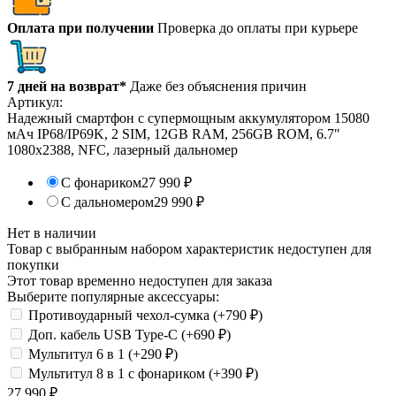
Оплата при получении
Проверка до оплаты при курьере
7 дней на возврат*
Даже без объяснения причин
Артикул:
Надежный смартфон с супермощным аккумулятором 15080
мАч IP68/IP69K, 2 SIM, 12GB RAM, 256GB ROM, 6.7"
1080х2388, NFС, лазерный дальномер
С фонариком
27 990
₽
С дальномером
29 990
₽
Нет в наличии
Товар с выбранным набором характеристик недоступен для
покупки
Этот товар временно недоступен для заказа
Выберите популярные аксессуары:
Противоударный чехол-сумка (+
790
₽
)
Доп. кабель USB Type-C (+
690
₽
)
Мультитул 6 в 1 (+
290
₽
)
Мультитул 8 в 1 с фонариком (+
390
₽
)
27 990
₽