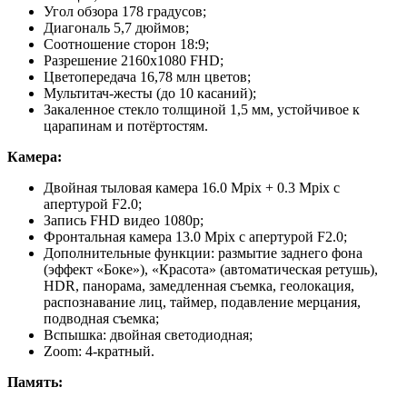
Угол обзора 178 градусов;
Диагональ 5,7 дюймов;
Соотношение сторон 18:9;
Разрешение 2160х1080 FHD;
Цветопередача 16,78 млн цветов;
Мультитач-жесты (до 10 касаний);
Закаленное стекло толщиной 1,5 мм, устойчивое к
царапинам и потёртостям.
Камера:
Двойная тыловая камера 16.0 Mpix + 0.3 Mpix с
апертурой F2.0;
Запись FHD видео 1080p;
Фронтальная камера 13.0 Mpix с апертурой F2.0;
Дополнительные функции: размытие заднего фона
(эффект «Боке»), «Красота» (автоматическая ретушь),
HDR, панорама, замедленная съемка, геолокация,
распознавание лиц, таймер, подавление мерцания,
подводная съемка;
Вспышка: двойная светодиодная;
Zoom: 4-кратный.
Память: