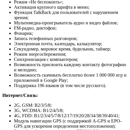
Режим «Не беспокоить»;
Активация крупного шрифта в меню;
Функция TalkBack для пользователей с нарушением
зрения;
Мультимедиа-проигрыватель аудио и видео файлов;
FM-радио, диктофон;
Фонарик;
Запись телефонных разговоров;
Электронная почта, календарь, калькулятор;
Секундомер, мировое время, будильник, таймер;
Режим энергосбережения;
Синхронизация с компьютером;
Возможность присвоить каждому контакту фотографию
и мелодию;
Возможность скачивать бесплатно более 1 000 000 игр и
приложений в Google Play;
Поддержка 196 языков (в том числе русского).
Интернет/Связь:
2G, GSM: B2/3/5/8;
3G, WCDMA: B1/2/4/5/8;
4G, FDD: B1/2/3/4/5/7/8/12/17/19/20/28/34/38/39/40/41;
Модуль навигации GPS (с поддержкой A-GPS и EPO-
GPS для ускорения определения местоположения);