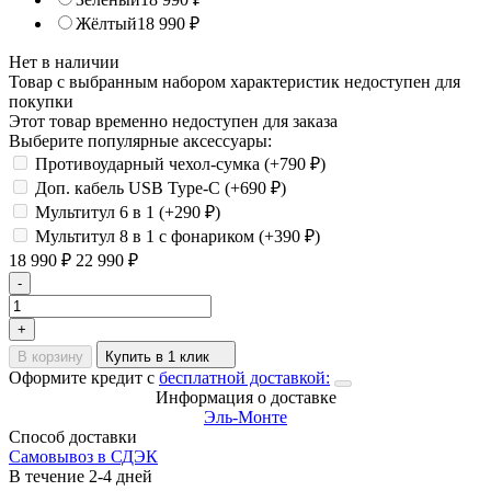
Жёлтый
18 990
₽
Нет в наличии
Товар с выбранным набором характеристик недоступен для
покупки
Этот товар временно недоступен для заказа
Выберите популярные аксессуары:
Противоударный чехол-сумка (+
790
₽
)
Доп. кабель USB Type-C (+
690
₽
)
Мультитул 6 в 1 (+
290
₽
)
Мультитул 8 в 1 с фонариком (+
390
₽
)
18 990
₽
22 990
₽
-
+
В корзину
Купить в 1 клик
Оформите кредит с
бесплатной доставкой:
Информация о доставке
Эль-Монте
Способ доставки
Самовывоз в СДЭК
В течение
2-4
дней