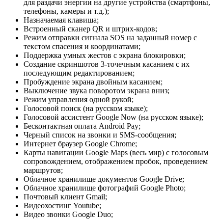
для раздачи энергии на другие устройства (смартфоны,
телефоны, камеры и т.д.);
Назначаемая клавиша;
Встроенный сканер QR и штрих-кодов;
Режим отправки сигнала SOS на заданный номер с
текстом спасения и координатами;
Поддержка умных жестов с экрана блокировки;
Создание скриншотов 3-точечным касанием с их
последующим редактированием;
Пробуждение экрана двойным касанием;
Выключение звука поворотом экрана вниз;
Режим управления одной рукой;
Голосовой поиск (на русском языке);
Голосовой ассистент Google Now (на русском языке);
Бесконтактная оплата Android Pay;
Черный список на звонки и SMS-сообщения;
Интернет браузер Google Chrome;
Карты навигации Google Maps (весь мир) с голосовым
сопровождением, отображением пробок, проведением
маршрутов;
Облачное хранилище документов Google Drive;
Облачное хранилище фотографий Google Photo;
Почтовый клиент Gmail;
Видеохостинг Youtube;
Видео звонки Google Duo;