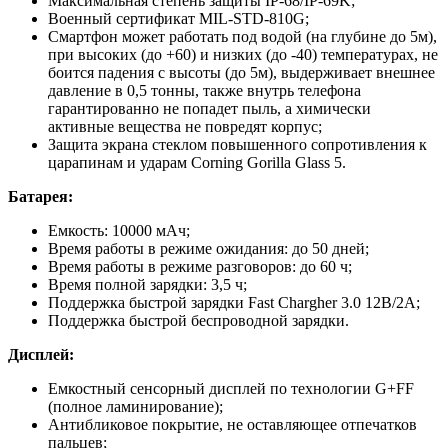
Максимальная степень защиты IP-68/IP-69K;
Военный сертификат MIL-STD-810G;
Смартфон может работать под водой (на глубине до 5м),
при высоких (до +60) и низких (до -40) температурах, не
боится падения с высоты (до 5м), выдерживает внешнее
давление в 0,5 тонны, также внутрь телефона
гарантированно не попадет пыль, а химически
активные вещества не повредят корпус;
Защита экрана стеклом повышенного сопротивления к
царапинам и ударам Corning Gorilla Glass 5.
Батарея:
Емкость: 10000 мАч;
Время работы в режиме ожидания: до 50 дней;
Время работы в режиме разговоров: до 60 ч;
Время полной зарядки: 3,5 ч;
Поддержка быстрой зарядки Fast Chargher 3.0 12В/2А;
Поддержка быстрой беспроводной зарядки.
Дисплей:
Емкостный сенсорный дисплей по технологии G+FF
(полное ламинирование);
Антибликовое покрытие, не оставляющее отпечатков
пальцев;