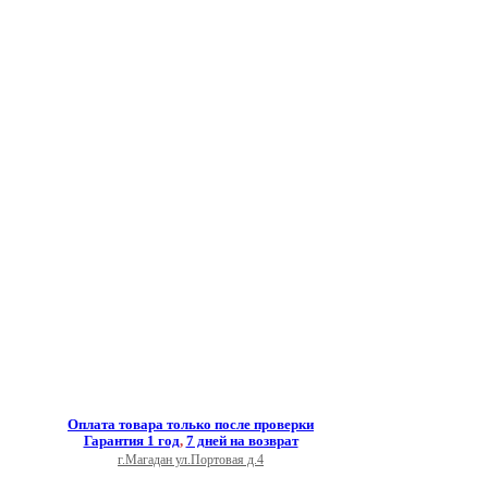
Оплата товара только после проверки
Гарантия 1 год
,
7 дней на возврат
г.Магадан ул.Портовая д.4