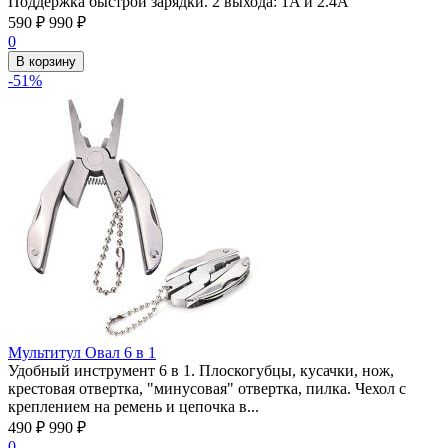
Поддержка быстрой зарядки. 2 выхода: 1A и 2.4A
590
₽
990
₽
0
В корзину
-51%
Мультитул Овал 6 в 1
Удобный инструмент 6 в 1. Плоскогубцы, кусачки, нож,
крестовая отвертка, "минусовая" отвертка, пилка. Чехол с
креплением на ремень и цепочка в...
490
₽
990
₽
0