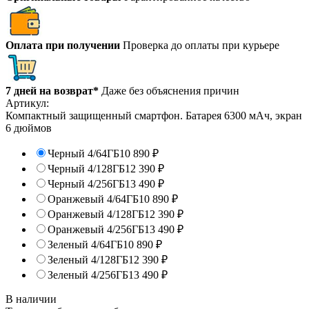
Оплата при получении
Проверка до оплаты при курьере
7 дней на возврат*
Даже без объяснения причин
Артикул:
Компактный защищенный смартфон. Батарея 6300 мАч, экран
6 дюймов
Черный 4/64ГБ
10 890
₽
Черный 4/128ГБ
12 390
₽
Черный 4/256ГБ
13 490
₽
Оранжевый 4/64ГБ
10 890
₽
Оранжевый 4/128ГБ
12 390
₽
Оранжевый 4/256ГБ
13 490
₽
Зеленый 4/64ГБ
10 890
₽
Зеленый 4/128ГБ
12 390
₽
Зеленый 4/256ГБ
13 490
₽
В наличии