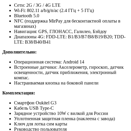
Сети: 2G / 3G / 4G LTE
Wi-Fi: 802.11 a/b/g/n/ac (2.4 ГГц + 5 ГГц)
Bluetooth 5.0
NFC (поддержка MirPay для бесконтактной оплаты в
магазинах)
Навигация: GPS, ГЛОНАСС, Галилео, Бэйдоу
Диапазоны 4G: FDD-LTE: B1/B3/B7/B8/B19/B20; TDD-
LTE: B38/B40/B41
Дополнительно:
Операционная система: Android 14
Встроенные датчики: Акселерометр, гироскоп, датчик
освещенности, датчик приближения, электронный
компас.
Настраиваемая кнопка на боковой панели
Комплектация:
Смартфон Oukitel G3
Кабель USB Type-C
Зарядное устройство 10W с вилкой для России
Уплотненная защитная пленка (наклеена с завода)
Ключ для лотка сим карты
Руководство пользователя