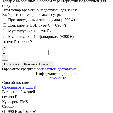
Товар с выбранным набором характеристик недоступен для
покупки
Этот товар временно недоступен для заказа
Выберите популярные аксессуары:
Противоударный чехол-сумка (+
790
₽
)
Доп. кабель USB Type-C (+
690
₽
)
Мультитул 6 в 1 (+
290
₽
)
Мультитул 8 в 1 с фонариком (+
390
₽
)
10 890
₽
13 990
₽
-
+
В корзину
Купить в 1 клик
Оформите кредит с
бесплатной доставкой:
Информация о доставке
Эль-Монте
Способ доставки
Самовывоз в СДЭК
В течение
2-4
дней
От
480
₽
Курьером EMS
Сегодня
От
990
₽
до
1 690
₽