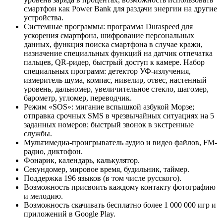
смартфон как Power Bank для раздачи энергии на другие
устройства.
Системные программы: программа Duraspeed для
ускорения смартфона, шифрование персональных
данных, функция поиска смартфона в случае кражи,
назначение специальных функций на датчик отпечатка
пальцев, QR-ридер, быстрый доступ к камере. Набор
специальных программ: детектор УФ-излучения,
измеритель шума, компас, нивелир, отвес, настенный
уровень, дальномер, увеличительное стекло, шагомер,
барометр, угломер, переводчик.
Режим «SOS»: мигание вспышкой азбукой Морзе;
отправка срочных SMS в чрезвычайных ситуациях на 5
заданных номеров; быстрый звонок в экстренные
службы.
Мультимедиа-проигрыватель аудио и видео файлов, FM-
радио, диктофон.
Фонарик, календарь, калькулятор.
Секундомер, мировое время, будильник, таймер.
Поддержка 196 языков (в том числе русского).
Возможность присвоить каждому контакту фотографию
и мелодию.
Возможность скачивать бесплатно более 1 000 000 игр и
приложений в Google Play.