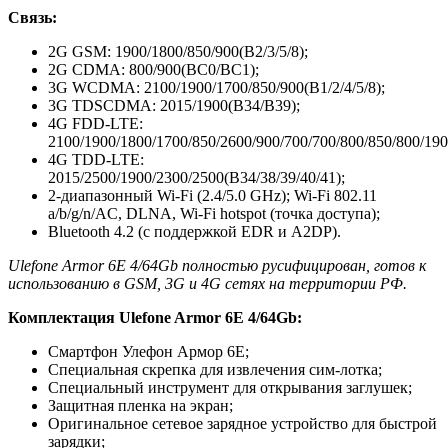
Связь:
2G GSM: 1900/1800/850/900(B2/3/5/8);
2G CDMA: 800/900(BC0/BC1);
3G WCDMA: 2100/1900/1700/850/900(B1/2/4/5/8);
3G TDSCDMA: 2015/1900(B34/B39);
4G FDD-LTE:
2100/1900/1800/1700/850/2600/900/700/700/800/850/800/1900
4G TDD-LTE:
2015/2500/1900/2300/2500(B34/38/39/40/41);
2-диапазонный Wi-Fi (2.4/5.0 GHz); Wi-Fi 802.11
a/b/g/n/AC, DLNA, Wi-Fi hotspot (точка доступа);
Bluetooth 4.2 (с поддержкой EDR и A2DP).
Ulefone Armor 6E 4/64Gb полностью русифицирован, готов к
использованию в GSM, 3G и 4G сетях на территории РФ.
Комплектация Ulefone Armor 6E 4/64Gb:
Смартфон Улефон Армор 6Е;
Специальная скрепка для извлечения сим-лотка;
Специальный инструмент для открывания заглушек;
Защитная пленка на экран;
Оригинальное сетевое зарядное устройство для быстрой
зарядки;