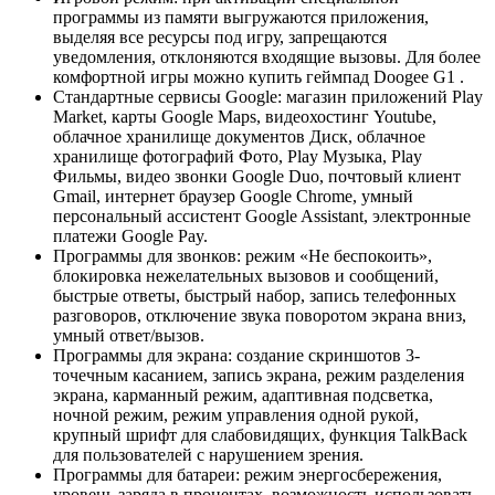
программы из памяти выгружаются приложения,
выделяя все ресурсы под игру, запрещаются
уведомления, отклоняются входящие вызовы. Для более
комфортной игры можно купить геймпад Doogee G1 .
Стандартные сервисы Google: магазин приложений Play
Market, карты Google Maps, видеохостинг Youtube,
облачное хранилище документов Диск, облачное
хранилище фотографий Фото, Play Музыка, Play
Фильмы, видео звонки Google Duo, почтовый клиент
Gmail, интернет браузер Google Chrome, умный
персональный ассистент Google Assistant, электронные
платежи Google Pay.
Программы для звонков: режим «Не беспокоить»,
блокировка нежелательных вызовов и сообщений,
быстрые ответы, быстрый набор, запись телефонных
разговоров, отключение звука поворотом экрана вниз,
умный ответ/вызов.
Программы для экрана: создание скриншотов 3-
точечным касанием, запись экрана, режим разделения
экрана, карманный режим, адаптивная подсветка,
ночной режим, режим управления одной рукой,
крупный шрифт для слабовидящих, функция TalkBack
для пользователей с нарушением зрения.
Программы для батареи: режим энергосбережения,
уровень заряда в процентах, возможность использовать