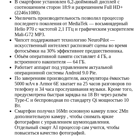
В смартфоне установлен 6,2-дюймовый дисплей с
соотношением сторон 18:9 и разрешением Full HD+
(2246x1080).
Увеличить производительность позволил процессор
последнего поколения от MediaTek — восьмиядерный
Helio P70 с частотой 2,1 ГГц и графическим ускорителем
Mali-G72 MP3.
Чипсет поддерживает технологию NeuroPilot —
искусственный интеллект распознаёт сцены во время
фотосъёмки на 30% эффективнее предшественника.
Объём оперативной памяти составляет 4 ГБ, а
встроенного накопителя — 64 ГБ.
Работает аппарат под управлением актуальной
операционной системы Android 9.0 Pie.
По заверениям производителя, аккумулятора ёмкостью
5000 мАч в Armor 6E хватает на 25 часов разговоров по
телефону и 34 часа прослушивания музыки. Кроме того,
предусмотрена быстрая зарядка на 18 Вт через разъём
Type-C и беспроводная по стандарту Qi мощностью 10
Вт.
Смартфон получил 16Мп основную камеру плюс 2Мп
дополнительную камеру , чтобы снимать яркие
фотографии с управлением шумоподавления.
Отдельный смарт AI процессор сам учится, чтобы
повыситься качество фотографий.