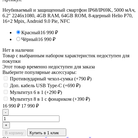
Неубиваемый и защищенный смартфон IP68/IP69K, 5000 мАч,
6.2" 2246x1080, 4GB RAM, 64GB ROM, 8-ядерный Helio P70,
16+2 Mpix, Android 9.0 Pie, NFC
Красный
16 990
₽
Чёрный
16 990
₽
Нет в наличии
Товар с выбранным набором характеристик недоступен для
покупки
Этот товар временно недоступен для заказа
Выберите популярные аксессуары:
Противоударный чехол-сумка (+
790
₽
)
Доп. кабель USB Type-C (+
690
₽
)
Мультитул 6 в 1 (+
290
₽
)
Мультитул 8 в 1 с фонариком (+
390
₽
)
16 990
₽
17 990
₽
-
+
В корзину
Купить в 1 клик