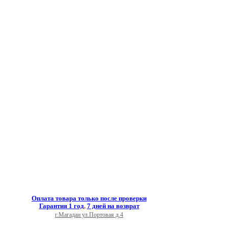
Оплата товара только после проверки
Гарантия 1 год
,
7 дней на возврат
г.Магадан ул.Портовая д.4