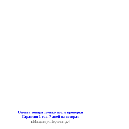
Оплата товара только после проверки
Гарантия 1 год
,
7 дней на возврат
г.Магадан ул.Портовая д.4